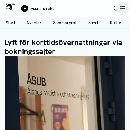
Ålands Radio & TV
Lyssna direkt
Hoppa
Sök
Öpp
till
Start
Nyheter
Sommarprat
Sport
Kultur
huvudinnehåll
Lyft för korttidsövernattningar via
bokningssajter