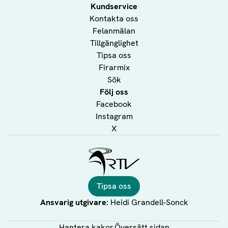
Kundservice
Kontakta oss
Felanmälan
Tillgänglighet
Tipsa oss
Firarmix
Sök
Följ oss
Facebook
Instagram
X
Ålands Radio & TV
Tipsa oss
Ansvarig utgivare:
Heidi Grandell-Sonck
Hantera kakor
Översätt sidan