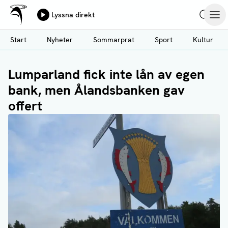
Ålands Radio & TV
Lyssna direkt
Hoppa
Sök
Öpp
till
Start
Nyheter
Sommarprat
Sport
Kultur
huvudinnehåll
Lumparland fick inte lån av egen
bank, men Ålandsbanken gav
offert