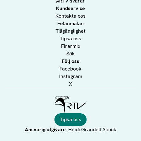
ÅRTV svarar
Kundservice
Kontakta oss
Felanmälan
Tillgänglighet
Tipsa oss
Firarmix
Sök
Följ oss
Facebook
Instagram
X
Ålands Radio & TV
Tipsa oss
Ansvarig utgivare:
Heidi Grandell-Sonck