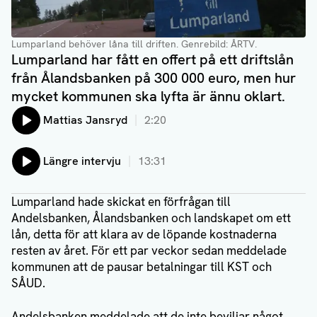
Lumparland behöver låna till driften.
Genrebild: ÅRTV.
Lumparland har fått en offert på ett driftslån
från Ålandsbanken på 300 000 euro, men hur
mycket kommunen ska lyfta är ännu oklart.
Lyssna på:
Mattias Jansryd
2:20
Lyssna på:
Längre intervju
13:31
Lumparland hade skickat en förfrågan till
Andelsbanken, Ålandsbanken och landskapet om ett
lån, detta för att klara av de löpande kostnaderna
resten av året. För ett par veckor sedan meddelade
kommunen att de pausar betalningar till KST och
SÅUD.
Andelsbanken meddelade att de inte beviljar något