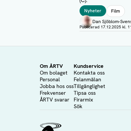
(C).
Taggar
Nyheter
Film
Författare
Dan Sjöblom-Sven
Visa profil
Publicerad
17.12.2025 kl. 1
Om ÅRTV
Kundservice
Om bolaget
Kontakta oss
Personal
Felanmälan
Jobba hos oss
Tillgänglighet
Frekvenser
Tipsa oss
ÅRTV svarar
Firarmix
Sök
Ålands Radio & TV