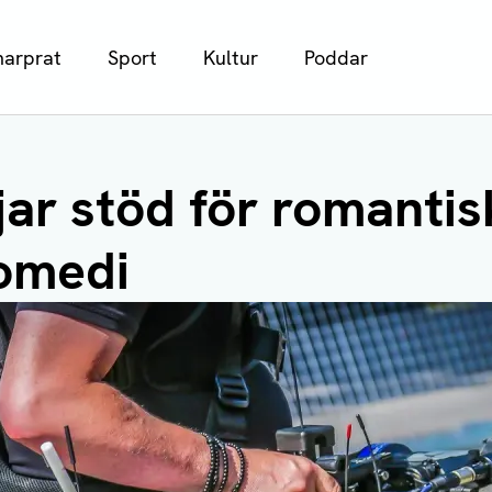
arprat
Sport
Kultur
Poddar
jar stöd för romantis
omedi