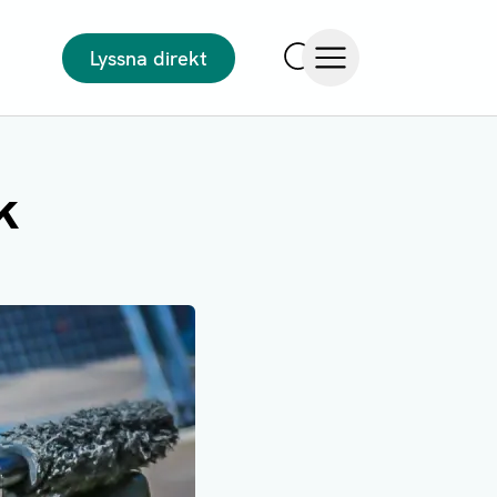
Lyssna direkt
Sök
Öppna meny
k