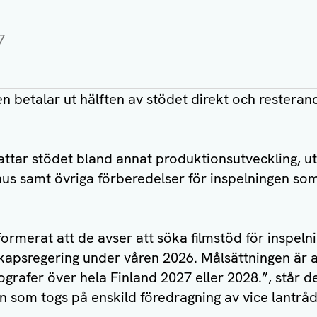
7
n betalar ut hälften av stödet direkt och restera
ttar stödet bland annat produktionsutveckling, ut
nus samt övriga förberedelser för inspelningen som
formerat att de avser att söka filmstöd för inspeln
kapsregering under våren 2026. Målsättningen är a
rafer över hela Finland 2027 eller 2028.”, står de
n som togs på enskild föredragning av vice lantrå