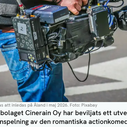
as att inledas på Åland i maj 2026
. Foto: Pixabay
olaget Cinerain Oy har beviljats ett utv
 inspelning av den romantiska actionkome