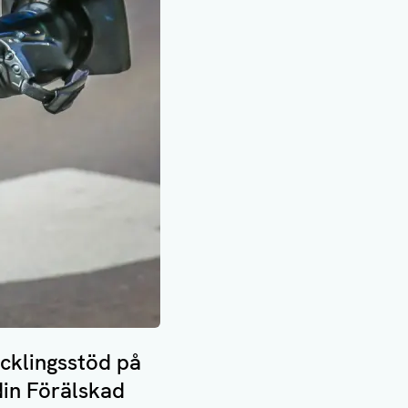
ecklingsstöd på
din Förälskad