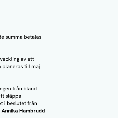
nde summa betalas
veckling av ett
 planeras till maj
ingen från bland
tt släppa
t i beslutet från
d
Annika Hambrudd