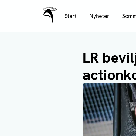
Ålands Radio & TV
Hoppa
Start
Nyheter
Somm
till
huvudinnehåll
LR bevil
actionk