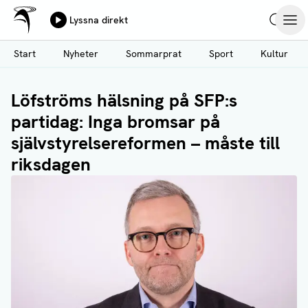
Ålands Radio & TV
Lyssna direkt
Hoppa
Sök
Öpp
till
Start
Nyheter
Sommarprat
Sport
Kultur
huvudinnehåll
Löfströms hälsning på SFP:s
partidag: Inga bromsar på
självstyrelsereformen – måste till
riksdagen