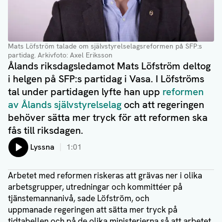
Mats Löfström talade om självstyrelselagsreformen på SFP:s
partidag
. Arkivfoto: Axel Eriksson
Ålands riksdagsledamot Mats Löfström deltog
i helgen på SFP:s partidag i Vasa. I Löfströms
tal under partidagen lyfte han upp
reformen
av Ålands självstyrelselag
och att regeringen
behöver sätta mer tryck för att reformen ska
fås till riksdagen.
Lyssna
1:01
Arbetet med reformen riskeras att grävas ner i olika
arbetsgrupper, utredningar och kommittéer på
tjänstemannanivå, sade Löfström, och
uppmanade regeringen att sätta mer tryck på
tidtabellen och på de olika ministerierna så att arbetet