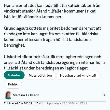
Han anser att det kan leda till att skatteintäkter från
vindkraft utanför Åland tillfaller kommuner i riket
istället för åländska kommuner.
Grundlagsutskottets majoritet bedömer däremot att
riksdagen inte kan lagstifta om skatter till åländska
kommuner eftersom frågan hör till landskapets
behörighet.
Utskottet riktar också kritik mot lagberedningen och
anser att Åland och landskapsregeringen inte har hörts
tillräckligt under beredningen av lagförslaget.
Taggar
Nyheter
Mats Löfström
Havsbaserad vindkraft
Politik
Författare
Martina Eriksson
Visa profil
Publicerad
3.6.2026 kl. 15:44
|
Uppdaterad
3.6.2026 kl. 17:11