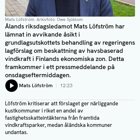
Mats Löfström
. Arkivfoto: Owe Sjöblom
Ålands riksdagsledamot Mats Löfström har
lämnat in avvikande åsikt i
grundlagsutskottets behandling av regeringens
lagförslag om beskattning av havsbaserad
vindkraft i Finlands ekonomiska zon. Detta
framkommer i ett pressmeddelande på
onsdagseftermiddagen.
Lyssna på:
Mats Löfström
12:23
Löfström kritiserar att förslaget ger närliggande
kustkommuner i riket en andel av
fastighetsskatteintäkterna från framtida
vindkraftsparker, medan åländska kommuner
undantas.