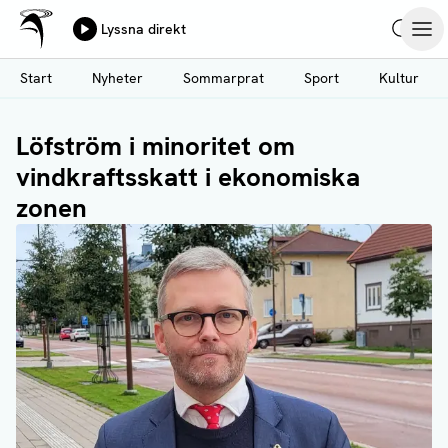
Ålands Radio & TV
Lyssna direkt
Hoppa
Sök
Öpp
till
Start
Nyheter
Sommarprat
Sport
Kultur
huvudinnehåll
Löfström i minoritet om
vindkraftsskatt i ekonomiska
zonen