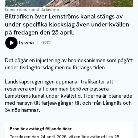
Lemströms kanal. Arkivfoto.
Biltrafiken över Lemströms kanal stängs av
under specifika klockslag även under kvällen
på fredagen den 25 april.
Lyssna
0:32
Det pågår en injustering av bromekanismen som pågått
under tisdag-torsdag men nu förlängs tiden.
Landskapsregeringen uppmanar trafikanter att
reservera extra tid om man behöver passera
Lemströms kanal under kvällstid. Tiderna är planerade
med hänsyn till färjeavgångar till och från Långnäs och
Svinös hamnar.
Bron är avstängd följande tider
Torsdagen den 24 april 2025, vägen är avstängd i ca 25