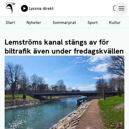
Ålands Radio & TV
Lyssna direkt
Hoppa
Sök
Öpp
till
Start
Nyheter
Sommarprat
Sport
Kultur
huvudinnehåll
Lemströms kanal stängs av för
biltrafik även under fredagskvällen