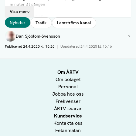
minuter åt gången
Visa mer
- Kl 20:15 – 20:45
Taggar
- Kl 20:50 – 21:05
Nyheter
Trafik
Lemströms kanal
- Kl 21:30 – 21:55
Författare
- Kl 22:00 – 22:25
Dan Sjöblom-Svensson
Visa profil
- Kl 22:30 – 22:55
- Kl 23:00 – 23:25
Publicerad
24.4.2025 kl. 15:26
|
Uppdaterad
24.4.2025 kl. 16:16
Fredagen den 25 april 2025, vägen är avstängd i ca 25
minuter åt gången
Om ÅRTV
- Kl 20:15 – 20:45
Om bolaget
- Kl 20:50 – 21:05
- Kl 21:30 – 21:55
Personal
- Kl 22:00 – 22:25
Jobba hos oss
- Kl 22:30 – 22:55
Frekvenser
- Kl 23:00 – 23:25
ÅRTV svarar
Kundservice
Kontakta oss
Felanmälan