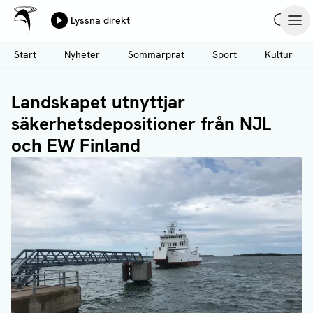
Ålands Radio & TV
Lyssna direkt
Hoppa
Sök
Öpp
till
Start
Nyheter
Sommarprat
Sport
Kultur
huvudinnehåll
Landskapet utnyttjar
säkerhetsdepositioner från NJL
och EW Finland