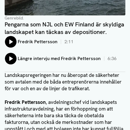
Genrebild.
Pengarna som NJL och EW Finland är skyldiga
landskapet kan täckas av depositioner.
Lyssna på:
Fredrik Pettersson
2:11
Lyssna på:
Längre intervju med Fredrik Pettersson
6:36
Landskapsregeringen har nu åberopat de säkerheter
som avtalen med de båda entreprenörerna innehåller
för var och en av de linjer de trafikerat.
Fredrik Pettersson
, avdelningschef vid landskapets
infrastrukturavdelning, har en förhoppning om att
säkerheterna inte bara ska täcka de obetalda
fakturorna, utan också de merkostnader som har
uppstått i och med att bolagen inte har kunnat fullfölja