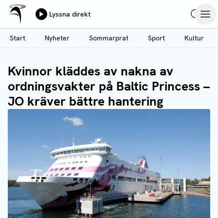
Ålands Radio & TV
Lyssna direkt
Hoppa
Sök
Öpp
till
Start
Nyheter
Sommarprat
Sport
Kultur
huvudinnehåll
Kvinnor kläddes av nakna av
ordningsvakter på Baltic Princess –
JO kräver bättre hantering