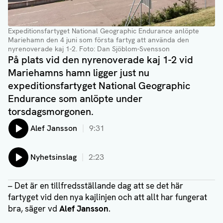
Expeditionsfartyget National Geographic Endurance anlöpte
Mariehamn den 4 juni som första fartyg att använda den
nyrenoverade kaj 1-2.
Foto: Dan Sjöblom-Svensson
På plats vid den nyrenoverade kaj 1-2 vid
Mariehamns hamn ligger just nu
expeditionsfartyget National Geographic
Endurance som anlöpte under
torsdagsmorgonen.
Lyssna på:
Alef Jansson
9:31
Lyssna på:
Nyhetsinslag
2:23
– Det är en tillfredsställande dag att se det här
fartyget vid den nya kajlinjen och att allt har fungerat
bra, säger vd
Alef Jansson
.