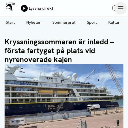
Ålands Radio & TV
Lyssna direkt
Hoppa
Sök
Öpp
till
Start
Nyheter
Sommarprat
Sport
Kultur
huvudinnehåll
Kryssningssommaren är inledd –
första fartyget på plats vid
nyrenoverade kajen