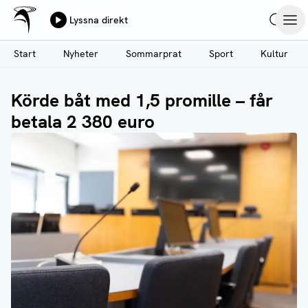
Ålands Radio & TV
Lyssna direkt
Hoppa
Sök
Öpp
till
Start
Nyheter
Sommarprat
Sport
Kultur
huvudinnehåll
Körde båt med 1,5 promille – får
betala 2 380 euro