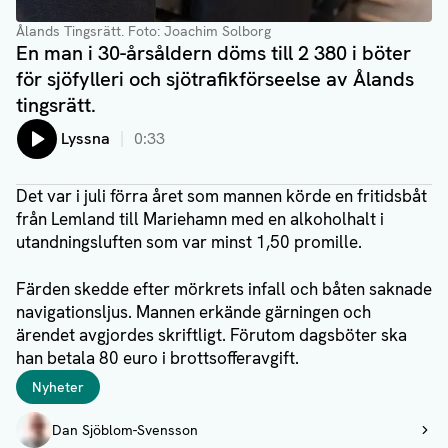
Ålands Tingsrätt
. Foto: Joachim Solborg
En man i 30-årsåldern döms till 2 380 i böter
för sjöfylleri och sjötrafikförseelse av Ålands
tingsrätt.
Lyssna
0:33
Det var i juli förra året som mannen körde en fritidsbåt
från Lemland till Mariehamn med en alkoholhalt i
utandningsluften som var minst 1,50 promille.
Färden skedde efter mörkrets infall och båten saknade
navigationsljus. Mannen erkände gärningen och
ärendet avgjordes skriftligt. Förutom dagsböter ska
han betala 80 euro i brottsofferavgift.
Taggar
Nyheter
Författare
Dan Sjöblom-Svensson
Visa profil