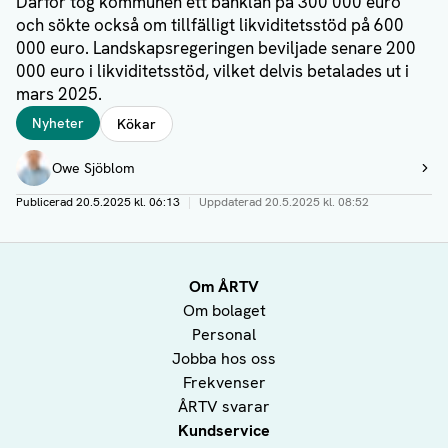
Därför tog kommunen ett banklån på 300 000 euro
och sökte också om tillfälligt likviditetsstöd på 600
000 euro. Landskapsregeringen beviljade senare 200
000 euro i likviditetsstöd, vilket delvis betalades ut i
mars 2025.
Taggar
Nyheter
Kökar
Författare
Owe Sjöblom
Visa profil
Publicerad
20.5.2025 kl. 06:13
|
Uppdaterad
20.5.2025 kl. 08:52
Om ÅRTV
Om bolaget
Personal
Jobba hos oss
Frekvenser
ÅRTV svarar
Kundservice