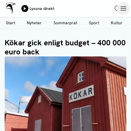
Ålands Radio & TV
Lyssna direkt
Hoppa
Sök
Öpp
till
Start
Nyheter
Sommarprat
Sport
Kultur
huvudinnehåll
Kökar gick enligt budget – 400 000
euro back