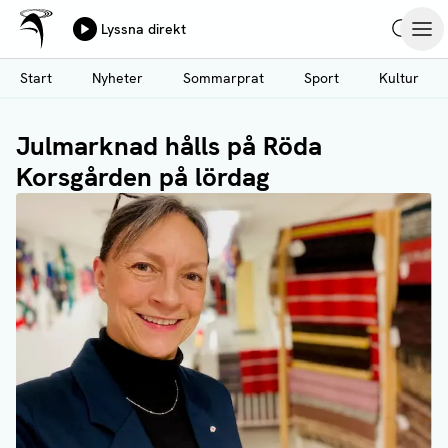
Ålands Radio & TV
Lyssna direkt
Hoppa
Sök
Öpp
till
Start
Nyheter
Sommarprat
Sport
Kultur
huvudinnehåll
Julmarknad hålls på Röda
Korsgården på lördag