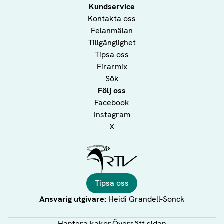
Kundservice
Kontakta oss
Felanmälan
Tillgänglighet
Tipsa oss
Firarmix
Sök
Följ oss
Facebook
Instagram
X
Ålands Radio & TV
Tipsa oss
Ansvarig utgivare:
Heidi Grandell-Sonck
Hantera kakor
Översätt sidan