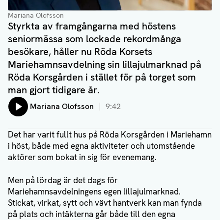
Mariana Olofsson
Styrkta av framgångarna med höstens
seniormässa som lockade rekordmånga
besökare, håller nu Röda Korsets
Mariehamnsavdelning sin lillajulmarknad på
Röda Korsgården i stället för på torget som
man gjort tidigare år.
Lyssna på:
Mariana Olofsson
9:42
Det har varit fullt hus på Röda Korsgården i Mariehamn
i höst, både med egna aktiviteter och utomstående
aktörer som bokat in sig för evenemang.
Men på lördag är det dags för
Mariehamnsavdelningens egen lillajulmarknad.
Stickat, virkat, sytt och vävt hantverk kan man fynda
på plats och intäkterna går både till den egna