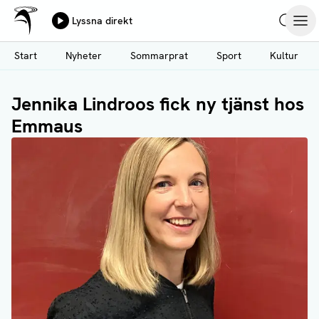
Ålands Radio & TV
Lyssna direkt
Hoppa
Sök
Öpp
till
Start
Nyheter
Sommarprat
Sport
Kultur
huvudinnehåll
Jennika Lindroos fick ny tjänst hos
Emmaus