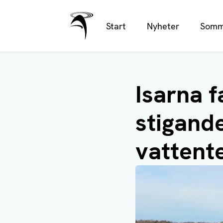
Ålands Radio & TV
Hoppa
Start
Nyheter
Somm
till
huvudinnehåll
Isarna f
stigand
vattent