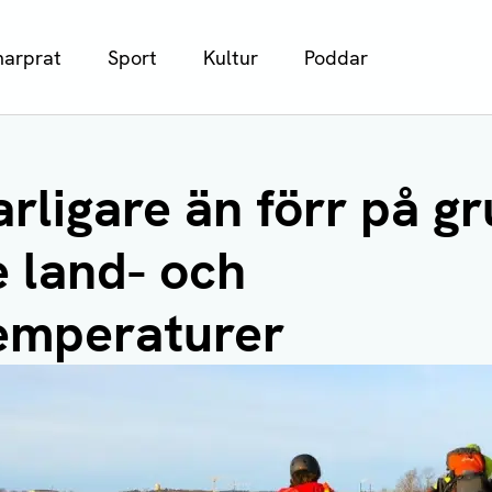
arprat
Sport
Kultur
Poddar
arligare än förr på g
e land- och
emperaturer