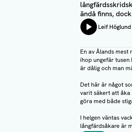
långfärdsskrids
ändå finns, dock
Lyssna på:
Leif Höglund
En av Ålands mest 
ihop ungefär tusen 
är dålig och man må
Det här är något so
varit säkert att åk
göra med både stig
I helgen väntas vac
långfärdsåkare är m