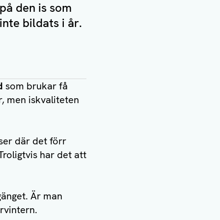
 på den is som
te bildats i år.
d
som brukar få
r, men iskvaliteten
er där det förr
oligtvis har det att
gänget. Är man
rvintern.