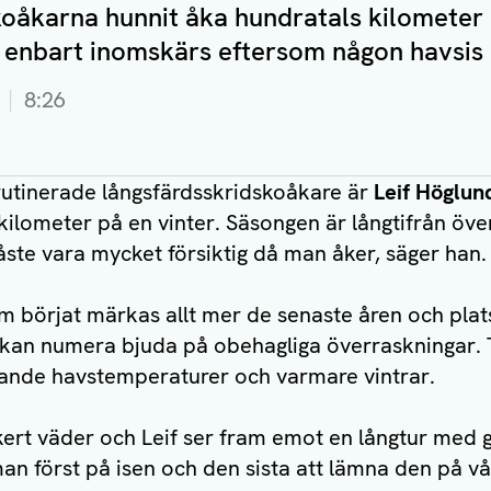
koåkarna hunnit åka hundratals kilometer
 enbart inomskärs eftersom någon havsis in
8:26
rutinerade långsfärdsskridskoåkare är
Leif Höglun
kilometer på en vinter. Säsongen är långtifrån öve
ste vara mycket försiktig då man åker, säger han.
m börjat märkas allt mer de senaste åren och plats
a kan numera bjuda på obehagliga överraskningar. Tr
ande havstemperaturer och varmare vintrar.
kert väder och Leif ser fram emot en långtur med 
an först på isen och den sista att lämna den på vå