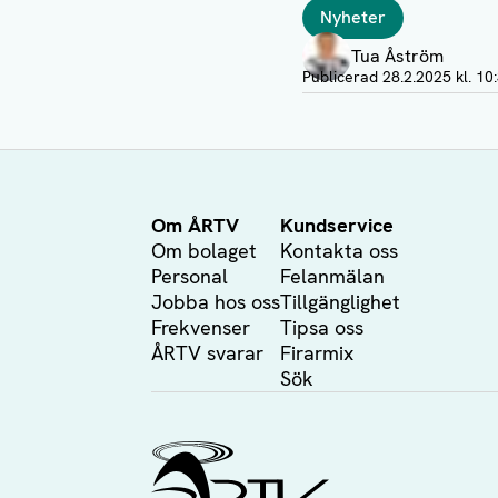
Taggar
Nyheter
Författare
Tua Åström
Publicerad
28.2.2025 kl. 10
Om ÅRTV
Kundservice
Om bolaget
Kontakta oss
Personal
Felanmälan
Jobba hos oss
Tillgänglighet
Frekvenser
Tipsa oss
ÅRTV svarar
Firarmix
Sök
Ålands Radio & TV