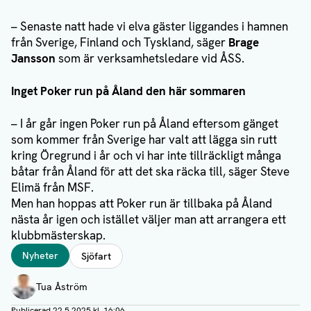
– Senaste natt hade vi elva gäster liggandes i hamnen
från Sverige, Finland och Tyskland, säger
Brage
Jansson
som är verksamhetsledare vid ÅSS.
Inget Poker run på Åland den här sommaren
– I år går ingen Poker run på Åland eftersom gänget
som kommer från Sverige har valt att lägga sin rutt
kring Öregrund i år och vi har inte tillräckligt många
båtar från Åland för att det ska räcka till, säger Steve
Elimä från MSF.
Men han hoppas att Poker run är tillbaka på Åland
nästa år igen och istället väljer man att arrangera ett
klubbmästerskap.
Taggar
Nyheter
Sjöfart
Författare
Tua Åström
Publicerad
22.5.2025 kl. 16:06