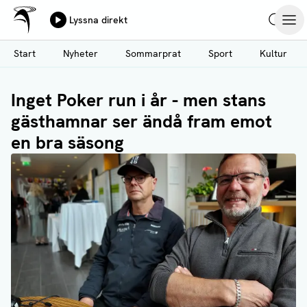
Ålands Radio & TV
Lyssna direkt
Hoppa
Sök
Öpp
till
Start
Nyheter
Sommarprat
Sport
Kultur
huvudinnehåll
Inget Poker run i år - men stans
gästhamnar ser ändå fram emot
en bra säsong