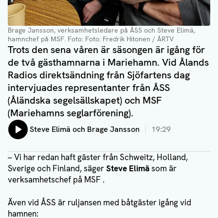
Brage Jansson, verksamhetsledare på ÅSS och Steve Elimä,
hamnchef på MSF
. Foto: Foto: Fredrik Hitonen / ÅRTV
Trots den sena våren är säsongen är igång för
de två gästhamnarna i Mariehamn. Vid Ålands
Radios direktsändning från Sjöfartens dag
intervjuades representanter från ÅSS
(Åländska segelsällskapet) och MSF
(Mariehamns seglarförening).
Lyssna på:
Steve Elimä och Brage Jansson
19:29
– Vi har redan haft gäster från Schweitz, Holland,
Sverige och Finland, säger
Steve Elimä
som är
verksamhetschef på MSF .
Även vid ÅSS är ruljansen med båtgäster igång vid
hamnen: