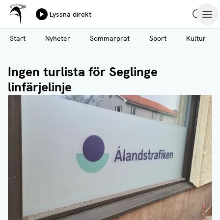
Ålands Radio & TV
Lyssna direkt
Hoppa
Sök
Öpp
till
Start
Nyheter
Sommarprat
Sport
Kultur
huvudinnehåll
Ingen turlista för Seglinge
linfärjelinje