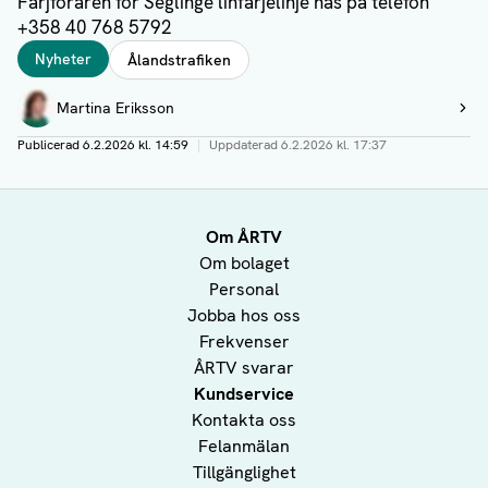
Färjföraren för Seglinge linfärjelinje nås på telefon
+358 40 768 5792
Taggar
Nyheter
Ålandstrafiken
Författare
Martina Eriksson
Visa profil
Publicerad
6.2.2026 kl. 14:59
|
Uppdaterad
6.2.2026 kl. 17:37
Om ÅRTV
Om bolaget
Personal
Jobba hos oss
Frekvenser
ÅRTV svarar
Kundservice
Kontakta oss
Felanmälan
Tillgänglighet