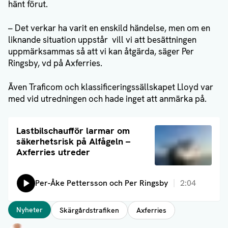
hänt förut.
– Det verkar ha varit en enskild händelse, men om en
liknande situation uppstår vill vi att besättningen
uppmärksammas så att vi kan åtgärda, säger Per
Ringsby, vd på Axferries.
Även Traficom och klassificeringssällskapet Lloyd var
med vid utredningen och hade inget att anmärka på.
Läs artikel
Lastbilschaufför larmar om
säkerhetsrisk på Alfågeln –
Axferries utreder
Lyssna på:
Per-Åke Pettersson och Per Ringsby
2:04
Taggar
Nyheter
Skärgårdstrafiken
Axferries
Författare