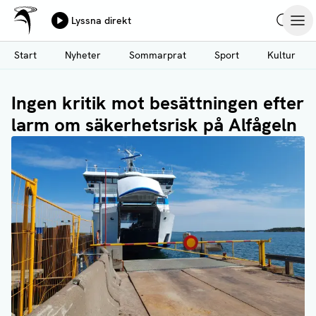
Ålands Radio & TV
Lyssna direkt
Hoppa
Sök
Öpp
till
Start
Nyheter
Sommarprat
Sport
Kultur
huvudinnehåll
Ingen kritik mot besättningen efter
larm om säkerhetsrisk på Alfågeln