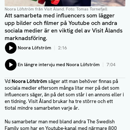
Noora Löfström från Visit Åland
. Foto: Tomas Tornefjell
Att samarbeta med influencers som lägger
upp bilder och filmer på Youtube och andra
sociala medier är en viktig del av Visit Ålands
marknadsföring.
Lyssna på:
Noora Löfström
2:16
Lyssna på:
En längre intervju med Noora Löfström
7:04
Vd
Noora Löfström
säger att man behöver finnas på
sociala medier eftersom många litar mer på det som
influencers säger, än på det som står i en annons eller i
en tidning. Visit Åland brukar ha tre större och ett
tiotal mindre samarbeten varje år.
Nu samarbetar man med bland andra The Swedish
Family som har en Youtube-kanal med närmare 800