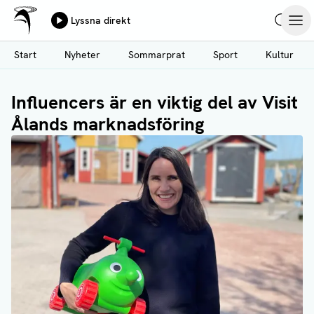
Ålands Radio & TV
Lyssna direkt
Hoppa
Sök
Öpp
till
Start
Nyheter
Sommarprat
Sport
Kultur
huvudinnehåll
Influencers är en viktig del av Visit
Ålands marknadsföring