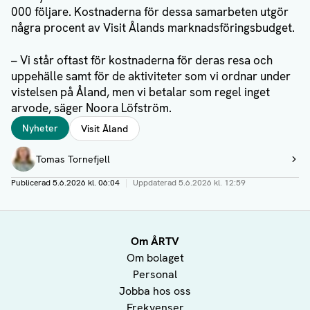
000 följare. Kostnaderna för dessa samarbeten utgör
några procent av Visit Ålands marknadsföringsbudget.
– Vi står oftast för kostnaderna för deras resa och
uppehälle samt för de aktiviteter som vi ordnar under
vistelsen på Åland, men vi betalar som regel inget
arvode, säger Noora Löfström.
Taggar
Nyheter
Visit Åland
Författare
Tomas Tornefjell
Visa profil
Publicerad
5.6.2026 kl. 06:04
|
Uppdaterad
5.6.2026 kl. 12:59
Om ÅRTV
Om bolaget
Personal
Jobba hos oss
Frekvenser