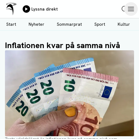
Ålands Radio & TV
Lyssna direkt
Hoppa
Sök
Öpp
till
Start
Nyheter
Sommarprat
Sport
Kultur
huvudinnehåll
Inflationen kvar på samma nivå