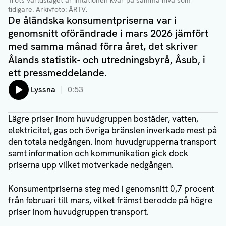
Trots världsläget är inflationen kvar på samma nivå som
tidigare.
Arkivfoto: ÅRTV.
De åländska konsumentpriserna var i
genomsnitt oförändrade i mars 2026 jämfört
med samma månad förra året, det skriver
Ålands statistik- och utredningsbyrå, Åsub, i
ett pressmeddelande.
Lyssna
0:53
Lägre priser inom huvudgruppen bostäder, vatten,
elektricitet, gas och övriga bränslen inverkade mest på
den totala nedgången. Inom huvudgrupperna transport
samt information och kommunikation gick dock
priserna upp vilket motverkade nedgången.
Konsumentpriserna steg med i genomsnitt 0,7 procent
från februari till mars, vilket främst berodde på högre
priser inom huvudgruppen transport.