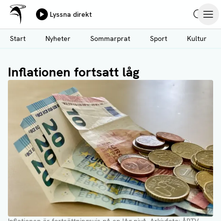
Ålands Radio & TV
Lyssna direkt
Hoppa
Sök
Öpp
till
Start
Nyheter
Sommarprat
Sport
Kultur
huvudinnehåll
Inflationen fortsatt låg