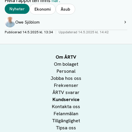
Hela rapporten finns
här.
Taggar
Nyheter
Ekonomi
Åsub
Författare
Owe Sjöblom
Visa profil
Publicerad
14.5.2025 kl. 13:34
|
Uppdaterad
14.5.2025 kl. 14:42
Om ÅRTV
Om bolaget
Personal
Jobba hos oss
Frekvenser
ÅRTV svarar
Kundservice
Kontakta oss
Felanmälan
Tillgänglighet
Tipsa oss