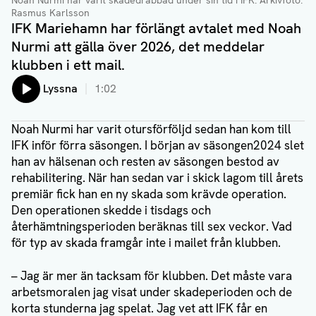
Noah Nurmi har varit skadedrabbad under sin tid i IFK.
Arkivfoto:
Rasmus Karlsson
IFK Mariehamn har förlängt avtalet med Noah
Nurmi att gälla över 2026, det meddelar
klubben i ett mail.
Lyssna
1:02
Noah Nurmi har varit otursförföljd sedan han kom till
IFK inför förra säsongen. I början av säsongen2024 slet
han av hälsenan och resten av säsongen bestod av
rehabilitering. När han sedan var i skick lagom till årets
premiär fick han en ny skada som krävde operation.
Den operationen skedde i tisdags och
återhämtningsperioden beräknas till sex veckor. Vad
för typ av skada framgår inte i mailet från klubben.
– Jag är mer än tacksam för klubben. Det måste vara
arbetsmoralen jag visat under skadeperioden och de
korta stunderna jag spelat. Jag vet att IFK får en