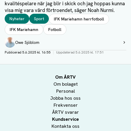
kvalitéspelare när jag blir i skick och jag hoppas kunna
visa mig vara värd förtroendet, säger Noah Nurmi.
Taggar
Nyheter
Sport
IFK Mariehamn herrfotboll
IFK Mariehamn
Fotboll
Författare
Owe Sjöblom
Visa profil
Publicerad
5.6.2025 kl. 16:55
|
Uppdaterad
5.6.2025 kl. 17:51
Om ÅRTV
Om bolaget
Personal
Jobba hos oss
Frekvenser
ÅRTV svarar
Kundservice
Kontakta oss