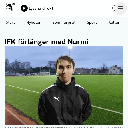
Ålands Radio & TV
Lyssna direkt
Hoppa
Sök
Öpp
till
Start
Nyheter
Sommarprat
Sport
Kultur
huvudinnehåll
IFK förlänger med Nurmi