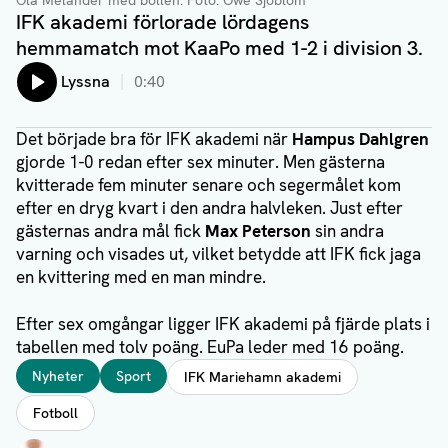
Ola Melander med bollen.
Foto: Owe Sjöblom
IFK akademi förlorade lördagens
hemmamatch mot KaaPo med 1-2 i division 3.
Lyssna
0:40
Det började bra för IFK akademi när
Hampus Dahlgren
gjorde 1-0 redan efter sex minuter. Men gästerna
kvitterade fem minuter senare och segermålet kom
efter en dryg kvart i den andra halvleken. Just efter
gästernas andra mål fick
Max Peterson
sin andra
varning och visades ut, vilket betydde att IFK fick jaga
en kvittering med en man mindre.
Efter sex omgångar ligger IFK akademi på fjärde plats i
tabellen med tolv poäng. EuPa leder med 16 poäng.
Taggar
Nyheter
Sport
IFK Mariehamn akademi
Fotboll
Författare