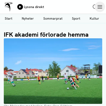
Ålands Radio & TV
Lyssna direkt
Hoppa
Sök
Öpp
till
Start
Nyheter
Sommarprat
Sport
Kultur
huvudinnehåll
IFK akademi förlorade hemma