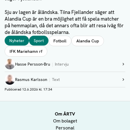
Sju av lagen är åländska. Tiina Fjellander säger att
Alandia Cup är en bra möjlighet att få spela matcher
på hemmaplan, då det annars ofta blir att resa iväg för
de åländska fotbollsspelarna.
Taggar
Nyheter
Sport
Fotboll
Alandia Cup
IFK Mariehamn rf
Författare
Hasse Persson-Bru
Intervju
Visa profil
Rasmus Karlsson
Text
Visa profil
Publicerad
12.6.2026 kl. 17:34
Om ÅRTV
Om bolaget
Personal