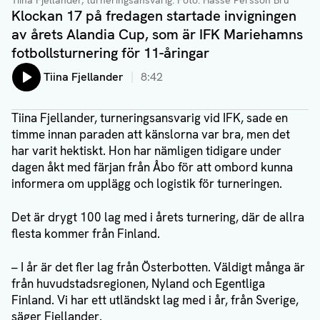
Tiina Fjellander, turneringsansvarig
. Foto: Hasse Persson Bru
Klockan 17 på fredagen startade invigningen
av årets Alandia Cup, som är IFK Mariehamns
fotbollsturnering för 11-åringar
Lyssna på:
Tiina Fjellander
8:42
Tiina Fjellander, turneringsansvarig vid IFK, sade en
timme innan paraden att känslorna var bra, men det
har varit hektiskt. Hon har nämligen tidigare under
dagen åkt med färjan från Åbo för att ombord kunna
informera om upplägg och logistik för turneringen.
Det är drygt 100 lag med i årets turnering, där de allra
flesta kommer från Finland.
– I år är det fler lag från Österbotten. Väldigt många är
från huvudstadsregionen, Nyland och Egentliga
Finland. Vi har ett utländskt lag med i år, från Sverige,
säger Fjellander.