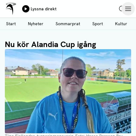
Ålands Radio & TV
Lyssna direkt
Hoppa
Sök
Öpp
till
Start
Nyheter
Sommarprat
Sport
Kultur
huvudinnehåll
Nu kör Alandia Cup igång