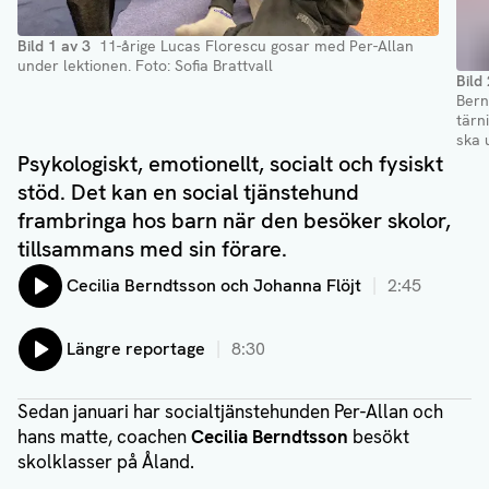
Bild
1
av
3
11-årige Lucas Florescu gosar med Per-Allan
under lektionen.
Foto: Sofia Brattvall
Bild
Bern
tärn
ska 
Psykologiskt, emotionellt, socialt och fysiskt
stöd. Det kan en social tjänstehund
frambringa hos barn när den besöker skolor,
tillsammans med sin förare.
Lyssna på:
Cecilia Berndtsson och Johanna Flöjt
2:45
Lyssna på:
Längre reportage
8:30
Sedan januari har socialtjänstehunden Per-Allan och
hans matte, coachen
Cecilia Berndtsson
besökt
skolklasser på Åland.