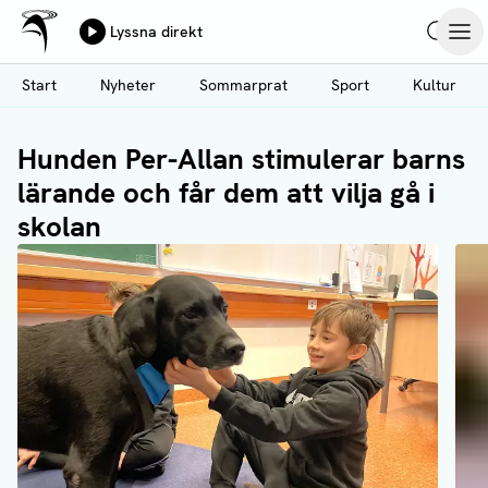
Ålands Radio & TV
Lyssna direkt
Hoppa
Sök
Öpp
till
Start
Nyheter
Sommarprat
Sport
Kultur
huvudinnehåll
Hunden Per-Allan stimulerar barns
lärande och får dem att vilja gå i
skolan