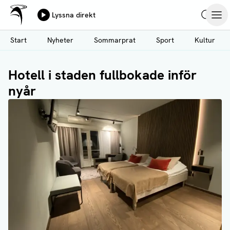
Ålands Radio & TV
Lyssna direkt
Hoppa
Sök
Öpp
till
Start
Nyheter
Sommarprat
Sport
Kultur
huvudinnehåll
Hotell i staden fullbokade inför
nyår