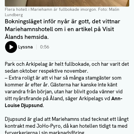
Flera hotell i Mariehamn är fullbokade imorgon
. Foto: Malin
Lundberg
Bokningsläget inför nyår är gott, det vittnar
Mariehamnshotell om i en artikel på Visit
Ålands hemsida.
Lyssna
0:56
Park och Arkipelag är helt fullbokade, och har varit det
sedan oktober respektive november.
– Extra roligt är att vi har så många stamgäster som
kommer år efter år. Gästerna har kanske inte känt
varandra från början, utan har blivit goda vänner vid
sitt nyårsfirande på Åland, säger Arkipelags vd
Ann-
Louise Djupsund
.
Djupsund är glad att Mariehamns stad tecknat ett långt
kontrakt med JoHo-Pyro, då kan hotellen tidigt ta med
fyrverkerierna i sin marknadsföring.