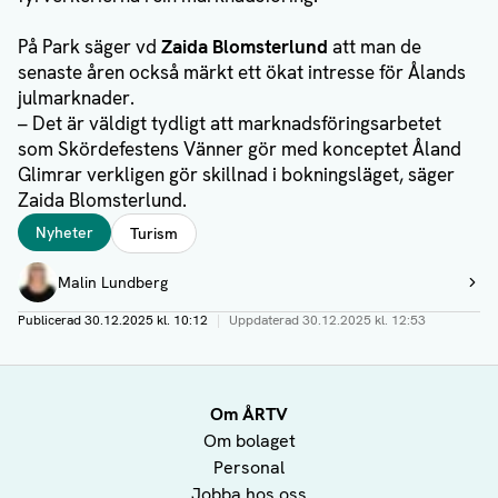
På Park säger vd
Zaida Blomsterlund
att man de
senaste åren också märkt ett ökat intresse för Ålands
julmarknader.
– Det är väldigt tydligt att marknadsföringsarbetet
som Skördefestens Vänner gör med konceptet Åland
Glimrar verkligen gör skillnad i bokningsläget, säger
Zaida Blomsterlund.
Taggar
Nyheter
Turism
Författare
Malin Lundberg
Visa profil
Publicerad
30.12.2025 kl. 10:12
|
Uppdaterad
30.12.2025 kl. 12:53
Om ÅRTV
Om bolaget
Personal
Jobba hos oss