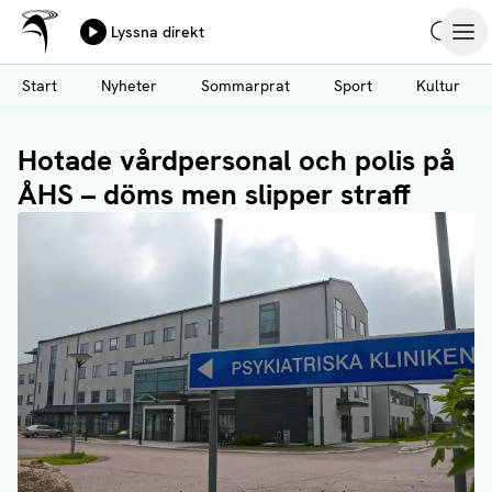
Ålands Radio & TV
Lyssna direkt
Hoppa
Sök
Öpp
till
Start
Nyheter
Sommarprat
Sport
Kultur
huvudinnehåll
Hotade vårdpersonal och polis på
ÅHS – döms men slipper straff