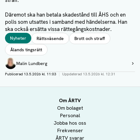
straff.
Däremot ska han betala skadestånd till ÅHS och en
polis som utsattes i samband med händelserna. Han
ska också ersätta vissa rättegångskostnader.
Taggar
Nyheter
Rättsväsende
Brott och straff
Ålands tingsrätt
Författare
Malin Lundberg
Visa profil
Publicerad
13.5.2026 kl. 11:03
|
Uppdaterad
13.5.2026 kl. 12:31
Om ÅRTV
Om bolaget
Personal
Jobba hos oss
Frekvenser
ÅRTV svarar