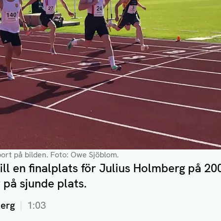
ort på bilden.
Foto: Owe Sjöblom.
till en finalplats för Julius Holmberg på 2
 på sjunde plats.
berg
1:03