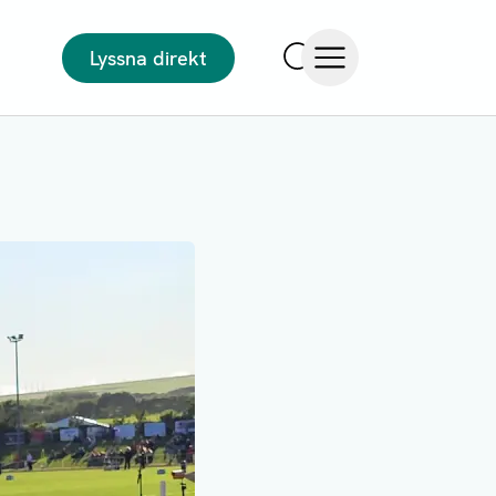
Lyssna direkt
Sök
Öppna meny