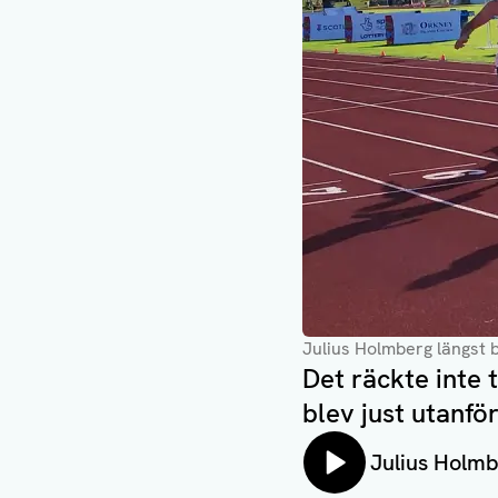
Julius Holmberg längst b
Det räckte inte 
blev just utanför
Lyssna på:
Julius Holm