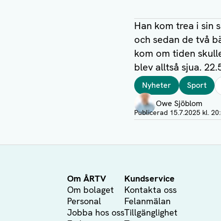
Han kom trea i sin s
och sedan de två bä
kom om tiden skulle
blev alltså sjua. 22.5
Taggar
Nyheter
Sport
Författare
Owe Sjöblom
Visa profil
Publicerad
15.7.2025 kl. 20
Om ÅRTV
Kundservice
Om bolaget
Kontakta oss
Personal
Felanmälan
Jobba hos oss
Tillgänglighet