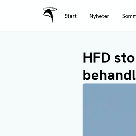
Ålands Radio & TV
Hoppa
Start
Nyheter
Somm
till
huvudinnehåll
HFD sto
behandl