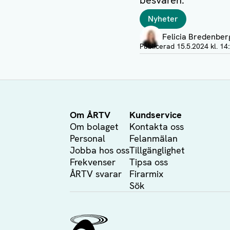
besvären.
Taggar
Nyheter
Författare
Felicia Bredenber
Visa profil
Publicerad
15.5.2024 kl. 14
Om ÅRTV
Kundservice
Om bolaget
Kontakta oss
Personal
Felanmälan
Jobba hos oss
Tillgänglighet
Frekvenser
Tipsa oss
ÅRTV svarar
Firarmix
Sök
Ålands Radio & TV