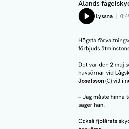
Ålands fågelsky
Lyssna
0:4
Högsta förvaltnings
förbjuds åtminstone
Det var den 2 maj s
havsörnar vid Lågs
Josefsson
(C) vill i
– Jag måste hinna t
säger han.
Också fjolårets sky