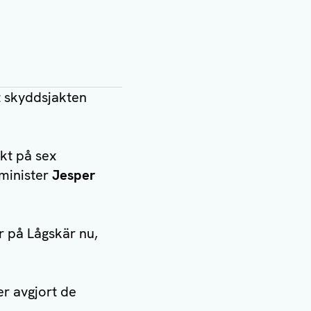
t skyddsjakten
kt på sex
tminister
Jesper
r på Lågskär nu,
r avgjort de