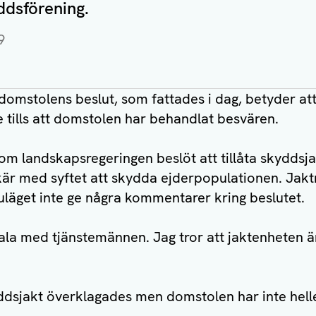
ddsförening.
9
domstolens beslut, som fattades i dag, betyder at
 tills att domstolen har behandlat besvären.
om landskapsregeringen beslöt att tillåta skyddsja
kär med syftet att skydda ejderpopulationen. Jak
 nuläget inte ge några kommentarer kring beslutet.
ala med tjänstemännen. Jag tror att jaktenheten ä
ddsjakt överklagades men domstolen har inte helle