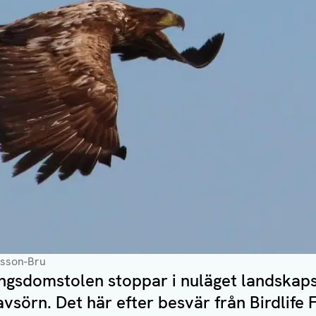
rsson-Bru
ingsdomstolen stoppar i nuläget landskap
vsörn. Det här efter besvär från Birdlife 