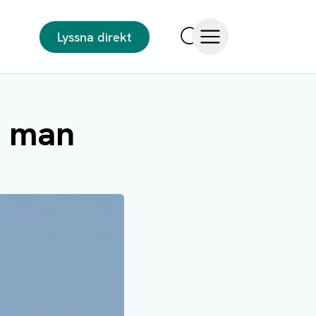
Lyssna direkt
Sök
Öppna meny
s man