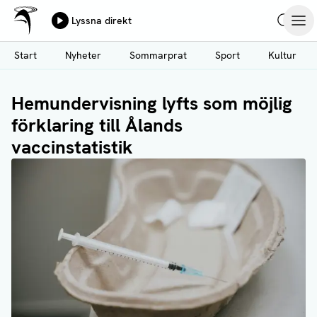
Ålands Radio & TV
Lyssna direkt
Hoppa
Sök
Öpp
till
Start
Nyheter
Sommarprat
Sport
Kultur
huvudinnehåll
Hemundervisning lyfts som möjlig
förklaring till Ålands
vaccinstatistik