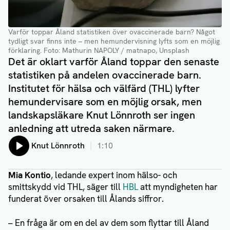
Varför toppar Åland statistiken över ovaccinerade barn? Något
tydligt svar finns inte – men hemundervisning lyfts som en möjlig
förklaring
. Foto: Mathurin NAPOLY / matnapo, Unsplash
Det är oklart varför Åland toppar den senaste
statistiken på andelen ovaccinerade barn.
Institutet för hälsa och välfärd (THL) lyfter
hemundervisare som en möjlig orsak, men
landskapsläkare Knut Lönnroth ser ingen
anledning att utreda saken närmare.
Lyssna på:
Knut Lönnroth
1:10
Mia Kontio
, ledande expert inom hälso- och
smittskydd vid THL, säger till
HBL
att myndigheten har
funderat över orsaken till Ålands siffror.
– En fråga är om en del av dem som flyttar till Åland