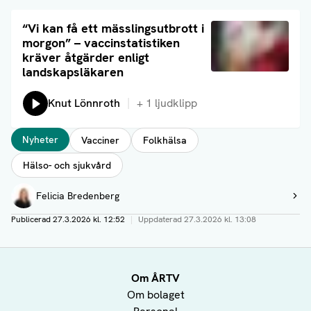
Läs artikel
“Vi kan få ett mässlingsutbrott i
morgon” – vaccinstatistiken
kräver åtgärder enligt
landskapsläkaren
Lyssna på:
Knut Lönnroth
+
1
ljudklipp
Taggar
Nyheter
Vacciner
Folkhälsa
Hälso- och sjukvård
Författare
Felicia Bredenberg
Visa profil
Publicerad
27.3.2026 kl. 12:52
|
Uppdaterad
27.3.2026 kl. 13:08
Om ÅRTV
Om bolaget