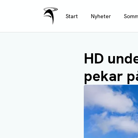
Ålands Radio & TV
Hoppa
Start
Nyheter
Somm
till
huvudinnehåll
HD unde
pekar p