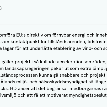
8
mföra EU:s direktiv om förnybar energi och inneh
am kontaktpunkt för tillståndsärenden, tidsfriste
a lagar för att underlätta etablering av vind- och so
gäller projekt i så kallade accelerationsområden, 
om landskapsregeringen pekar ut som extra lämpli
tillståndsprocessen kunna gå snabbare och projekt
n Ålands miljö- och hälsoskyddsmyndighet så länge
cks. HD anser att det begränsar medborgarnas rät
ivsmiljö och att få ett motiverat myndighetsbeslut,