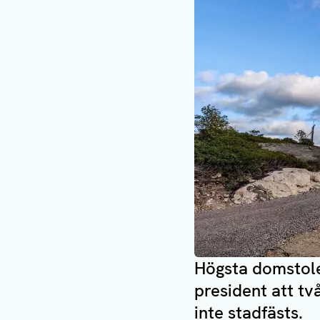
Högsta domstole
president att tv
inte stadfästs.