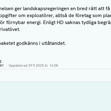
lsen ger landskapsregeringen en bred rätt att få
pgifter om exploatörer, alltså de företag som pla
ör förnybar energi. Enligt HD saknas tydliga begrän
ivatlivet.
paketet godkänns i utlåtandet.
g
:41
|
Uppdaterad
29.9.2025 kl. 16:58