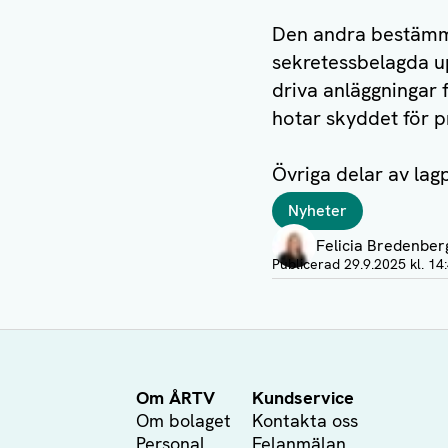
Den andra bestämme
sekretessbelagda up
driva anläggningar f
hotar skyddet för pr
Övriga delar av lag
Taggar
Nyheter
Författare
Felicia Bredenber
Visa profil
Publicerad
29.9.2025 kl. 14
Om ÅRTV
Kundservice
Om bolaget
Kontakta oss
Personal
Felanmälan