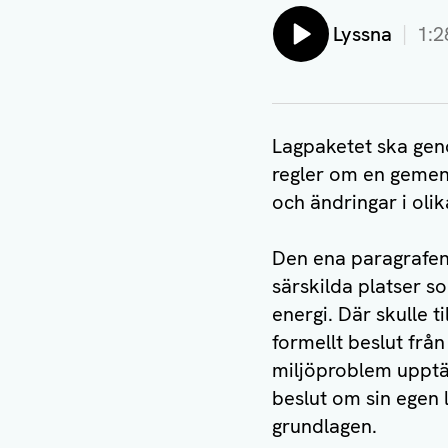
Lyssna
1:2
Lagpaketet ska geno
regler om en gemens
och ändringar i olik
Den ena paragrafen 
särskilda platser s
energi. Där skulle 
formellt beslut frå
miljöproblem upptä
beslut om sin egen l
grundlagen.