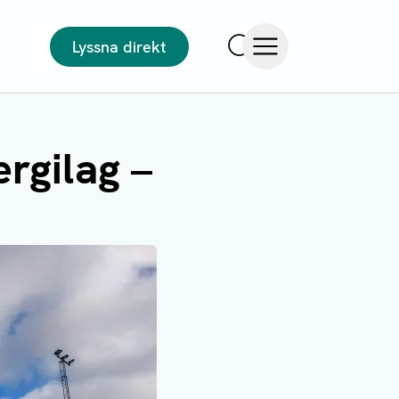
Lyssna direkt
Sök
Öppna meny
rgilag –