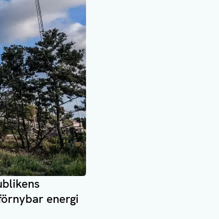
ublikens
förnybar energi