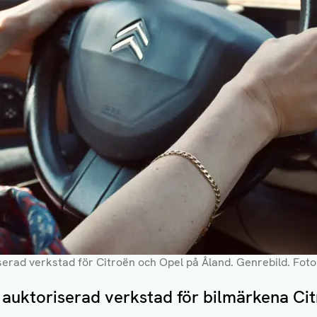
iserad verkstad för Citroën och Opel på Åland. Genrebild
. Fot
 auktoriserad verkstad för bilmärkena Ci