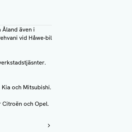
 Åland även i
rehvani vid Håwe-bil
verkstadstjäsnter.
 Kia och Mitsubishi.
r Citroën och Opel.