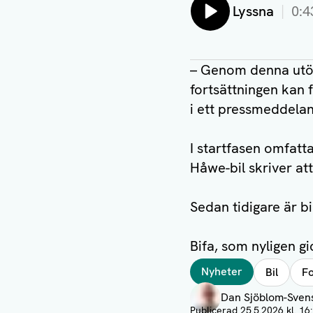
Lyssna
0:4
– Genom denna utökn
fortsättningen kan 
i ett pressmeddela
I startfasen omfatt
Håwe-bil skriver att
Sedan tidigare är b
Bifa, som nyligen gi
Taggar
Nyheter
Bil
F
Författare
Dan Sjöblom-Sven
Visa profil
Publicerad
25.5.2026 kl. 16