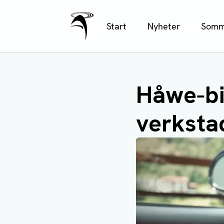
Ålands Radio & TV
Hoppa
Start
Nyheter
Somm
till
huvudinnehåll
Håwe-bi
verksta