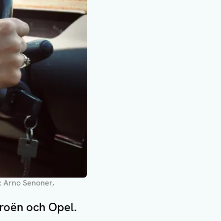
o: Arno Senoner,
troën och Opel.