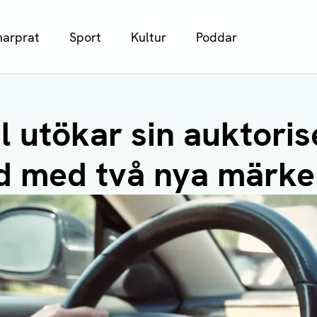
arprat
Sport
Kultur
Poddar
l utökar sin auktori
d med två nya märke