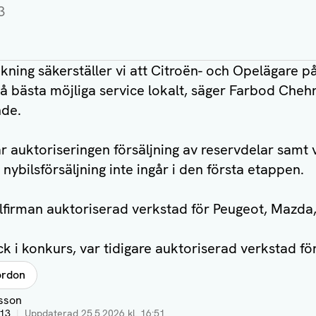
3
ing säkerställer vi att Citroën- och Opelägare på
få bästa möjliga service lokalt, säger Farbod Cheh
nde.
ar auktoriseringen försäljning av reservdelar samt 
 nybilsförsäljning inte ingår i den första etappen.
ilfirman auktoriserad verkstad för Peugeot, Mazda,
ck i konkurs, var tidigare auktoriserad verkstad fö
ordon
sson
:13
|
Uppdaterad
25.5.2026 kl. 16:51