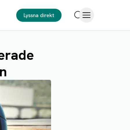
Lyssna direkt
Sök
Öppna meny
serade
n