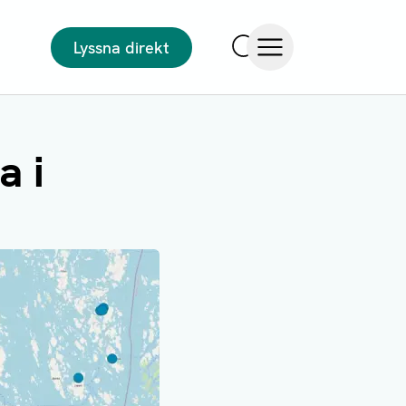
Lyssna direkt
Sök
Öppna meny
a i