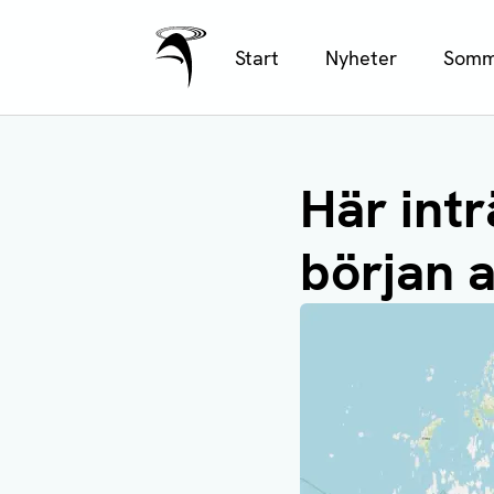
Ålands Radio & TV
Hoppa
Start
Nyheter
Somm
till
huvudinnehåll
Här intr
början a