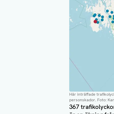
Här inträffade trafikoly
personskador
. Foto: Ka
367 trafikolycko