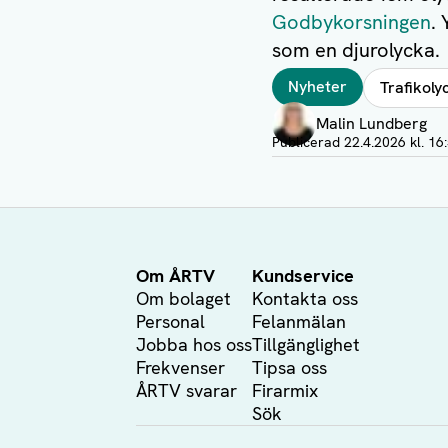
Godbykorsningen
.
som en djurolycka.
Taggar
Nyheter
Trafikoly
Författare
Malin Lundberg
Visa profil
Publicerad
22.4.2026 kl. 16
Om ÅRTV
Kundservice
Om bolaget
Kontakta oss
Personal
Felanmälan
Jobba hos oss
Tillgänglighet
Frekvenser
Tipsa oss
ÅRTV svarar
Firarmix
Sök