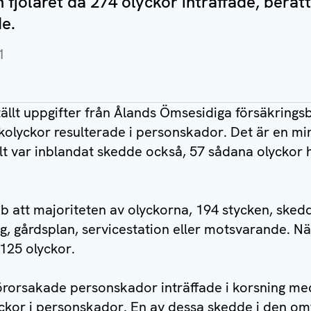
n fjolåret då 274 olyckor inträffade, berätt
e.
1
llt uppgifter från Ålands Ömsesidiga försäkringsb
ikolyckor resulterade i personskador. Det är en min
ilt var inblandat skedde också, 57 sådana olyckor h
b att majoriteten av olyckorna, 194 stycken, sked
rg, gårdsplan, servicestation eller motsvarande. Nä
 125 olyckor.
örorsakade personskador inträffade i korsning med
yckor i personskador. En av dessa skedde i den o