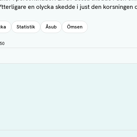
 Ytterligare en olycka skedde i just den korsningen
cka
Statistik
Åsub
Ömsen
:50