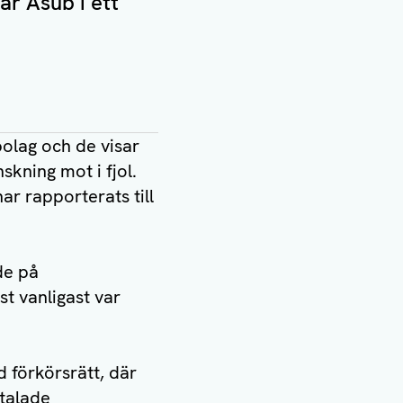
ar Åsub i ett
olag och de visar
skning mot i fjol.
ar rapporterats till
de på
st vanligast var
 förkörsrätt, där
mtalade