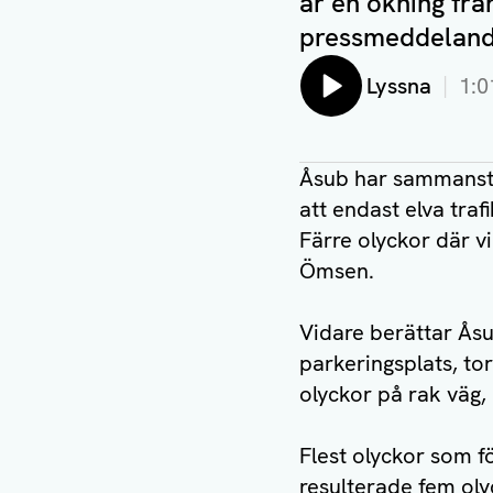
är en ökning frå
pressmeddeland
Lyssna
1:0
Åsub har sammanstä
att endast elva traf
Färre olyckor där v
Ömsen.
Vidare berättar Åsu
parkeringsplats, to
olyckor på rak väg,
Flest olyckor som f
resulterade fem ol