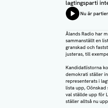
lagtingsparti in
Lyssna på:
Nu är partie
Ålands Radio har m
sammanställt en lis
granskad och fastst
justeras, till exem
Kandidatlistorna k
demokrati ställer i
representerats i la
lista upp, Oönskad 
val ställde upp för
ställer alltså nu up