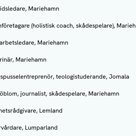
tidsledare, Mariehamn
nföretagare (holistisk coach, skådespelare), Mari
 arbetsledare, Mariehamn
erinär, Mariehamn
vspusselentreprenör, teologistuderande, Jomala
öblom, journalist, skådespelare, Mariehamn
rhetsrådgivare, Lemland
rvårdare, Lumparland