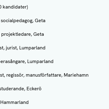
0 kandidater)
 socialpedagog, Geta
 projektledare, Geta
t, jurist, Lumparland
operasångare, Lumparland
st, regissör, manusförfattare, Mariehamn
 studerande, Eckerö
r, Hammarland