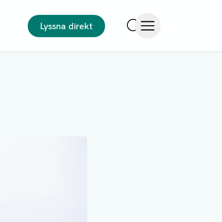
Lyssna direkt
Sök
Öppna meny