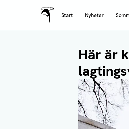
Ålands Radio & TV
Hoppa
Start
Nyheter
Somm
till
huvudinnehåll
Här är k
lagtings