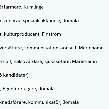
årfarmare, Kumlinge
nsionerad specialsakkunnig, Jomala
z, kulturproducent, Finström
 översättare, kommunikationskonsult, Mariehamn
rhoff, hälsovårdare, sjukskötare, Mariehamn
6 kandidater)
, Egenföretagare, Jomala
rknadsförare, kommunikatör, Jomala