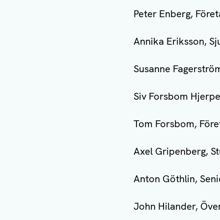
Peter Enberg, Före
Annika Eriksson, S
Susanne Fagerström
Siv Forsbom Hjerpe
Tom Forsbom, Före
Axel Gripenberg, S
Anton Göthlin, Se
John Hilander, Öv