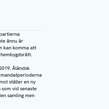
partierna
nte ännu är
den kan komma att
r hembygdsrätt.
2019. Åländsk
te mandatperioderna
mot ställer en ny
n
som vid senaste
nden samling men