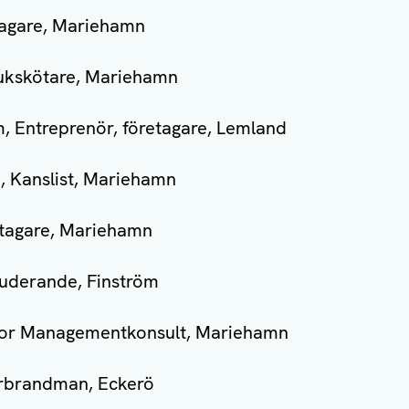
tagare, Mariehamn
jukskötare, Mariehamn
, Entreprenör, företagare, Lemland
, Kanslist, Mariehamn
tagare, Mariehamn
tuderande, Finström
nior Managementkonsult, Mariehamn
erbrandman, Eckerö