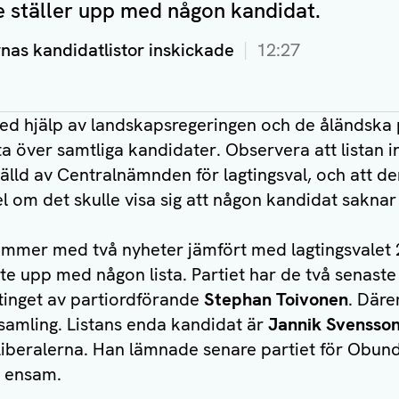
te ställer upp med någon kandidat.
rnas kandidatlistor inskickade
12:27
ed hjälp av landskapsregeringen och de åländska 
ta över samtliga kandidater. Observera att listan i
älld av Centralnämnden för lagtingsval, och att 
pel om det skulle visa sig att någon kandidat sakna
ommer med två nyheter jämfört med lagtingsvalet 
nte upp med någon lista. Partiet har de två senas
gtinget av partiordförande
Stephan Toivonen
. Däre
samling. Listans enda kandidat är
Jannik Svensso
 Liberalerna. Han lämnade senare partiet för Obu
p ensam.