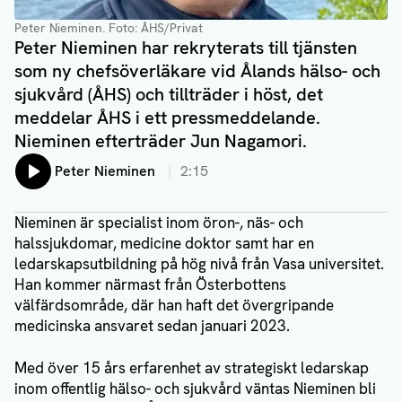
Peter Nieminen
. Foto: ÅHS/Privat
Peter Nieminen har rekryterats till tjänsten
som ny chefsöverläkare vid Ålands hälso- och
sjukvård (ÅHS) och tillträder i höst, det
meddelar ÅHS i ett pressmeddelande.
Nieminen efterträder Jun Nagamori.
Lyssna på:
Peter Nieminen
2:15
Nieminen är specialist inom öron-, näs- och
halssjukdomar, medicine doktor samt har en
ledarskapsutbildning på hög nivå från Vasa universitet.
Han kommer närmast från Österbottens
välfärdsområde, där han haft det övergripande
medicinska ansvaret sedan januari 2023.
Med över 15 års erfarenhet av strategiskt ledarskap
inom offentlig hälso- och sjukvård väntas Nieminen bli