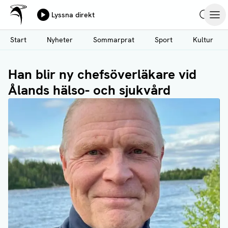
Ålands Radio & TV
Lyssna direkt
Hoppa
Sök
Öpp
till
Start
Nyheter
Sommarprat
Sport
Kultur
huvudinnehåll
Han blir ny chefsöverläkare vid
Ålands hälso- och sjukvård