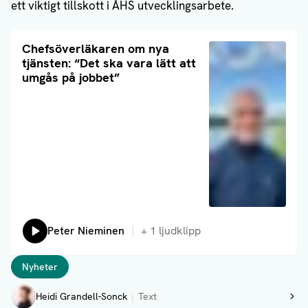
ett viktigt tillskott i ÅHS utvecklingsarbete.
Läs artikel
Chefsöverläkaren om nya
tjänsten: “Det ska vara lätt att
umgås på jobbet”
Lyssna på:
Peter Nieminen
+
1
ljudklipp
Taggar
Nyheter
Författare
Heidi Grandell-Sonck
Text
Visa profil