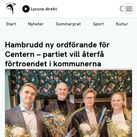
Ålands Radio & TV
Lyssna direkt
Hoppa
Sök
Öpp
till
Start
Nyheter
Sommarprat
Sport
Kultur
huvudinnehåll
Hambrudd ny ordförande för
Centern – partiet vill återfå
förtroendet i kommunerna