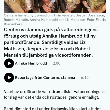
Centern har ett nytt presidium. Från vänster: Jesper Josefsson,
Robert Mansén, Annika Hambrudd och Liz Mattsson. Foto: Felicia
Bredenberg.
Centerns stämma gick på valberedningens
förslag och utsåg Annika Hambrudd till ny
partiordförande. Samtidigt valdes Liz
Mattsson, Jesper Josefsson och Robert
Mansén till jämbördiga viceordföranden.
Lyssna på:
Annika Hambrudd
2:00
Lyssna på:
Reportage från Centerns stämma
6:10
Valet av ordförande var odramatiskt. Valberedningens
förslag var det enda och röstades igenom enhälligt.
Samtidigt stod det under tisdagskvällen klart att det