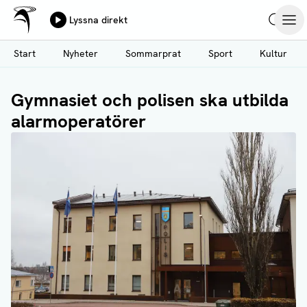
Ålands Radio & TV
Lyssna direkt
Hoppa
Sök
Öpp
till
Start
Nyheter
Sommarprat
Sport
Kultur
huvudinnehåll
Gymnasiet och polisen ska utbilda
alarmoperatörer