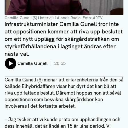
Camilla Gunell (S) i intervju i Ålands Radio
. Foto: ÅRTV
Infrastrukturminister Camilla Gunell tror inte
att oppositionen kommer att riva upp beslutet
om ett nytt upplägg för skärgårdstrafiken om
styrkeförhållandena i lagtinget ändras efter
nästa val.
Lyssna på:
Camilla Gunell
20:55
Camilla Gunell (S) menar att erfarenheterna från den så
kallade Elhybridaffären visar hur dyrt det kan bli att
riva upp fattade beslut. Däremot hoppas hon att såväl
oppositionen som besvikna skärgårdsbor kan
involveras i det fortsatta arbetet.
– Jag tycker att vi kunde prata om upphandlingen och
dess innehåll, det är ändå en 15 år lång period. Vi