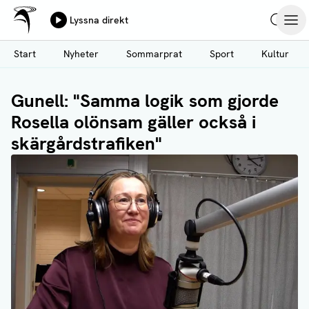
Ålands Radio & TV
Lyssna direkt
Hoppa
Sök
Öpp
till
Start
Nyheter
Sommarprat
Sport
Kultur
huvudinnehåll
Gunell: "Samma logik som gjorde
Rosella olönsam gäller också i
skärgårdstrafiken"