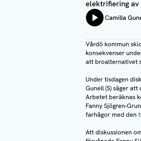
elektrifiering a
Lyssna på:
Camilla Gune
Vårdö kommun skicka
konsekvenser under 
att broalternativet 
Under tisdagen disk
Gunell (S) säger att 
Arbetet beräknas kö
Fanny Sjögren-Grun
farhågor med den
t
Att diskussionen om