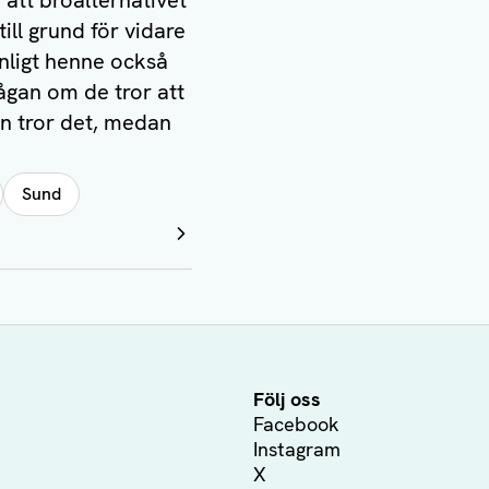
att broalternativet
ill grund för vidare
enligt henne också
rågan om de tror att
on tror det, medan
Sund
Följ oss
Facebook
Instagram
X