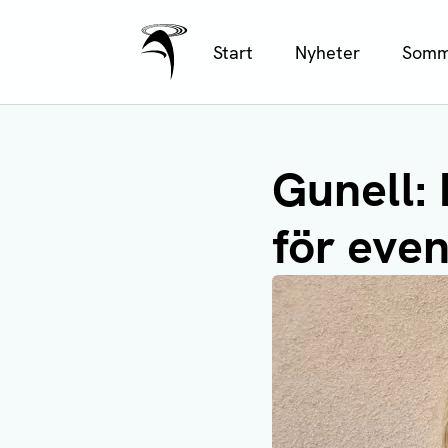
Ålands Radio & TV
Hoppa
Start
Nyheter
Somm
till
huvudinnehåll
Gunell: 
för eve