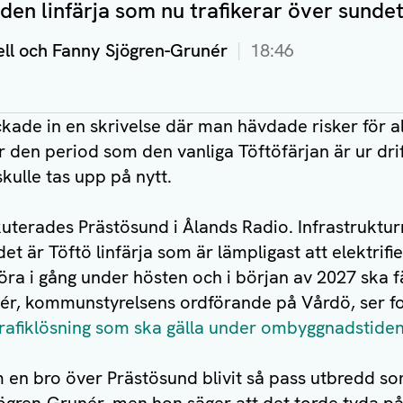
v den linfärja som nu trafikerar över sunde
ll och Fanny Sjögren-Grunér
18:46
de in en skrivelse där man hävdade risker för al
den period som den vanliga Töftöfärjan är ur drif
skulle tas upp på nytt.
uterades Prästösund i Ålands Radio. Infrastruktur
det är Töftö linfärja som är lämpligast att elektrifi
ra i gång under hösten och i början av 2027 ska fä
ér, kommunstyrelsens ordförande på Vårdö, ser fo
rafiklösning som ska gälla under ombyggnadstide
 en bro över Prästösund blivit så pass utbredd so