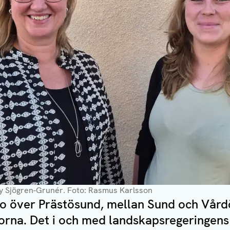
ny Sjögren-Grunér
. Foto: Rasmus Karlsson
o över Prästösund, mellan Sund och Vårdö,
orna. Det i och med landskapsregeringens 