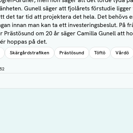
gren-Grunér, men hon säger att det torde tyda på 
nheten. Gunell säger att fjolårets förstudie ligger t
tt det tar tid att projektera det hela. Det behövs 
rågan innan man kan ta ett investeringsbeslut. På f
er Prästösund om 20 år säger Camilla Gunell att h
ér hoppas på det.
Skärgårdstrafiken
Prästösund
Töftö
Vårdö
:52