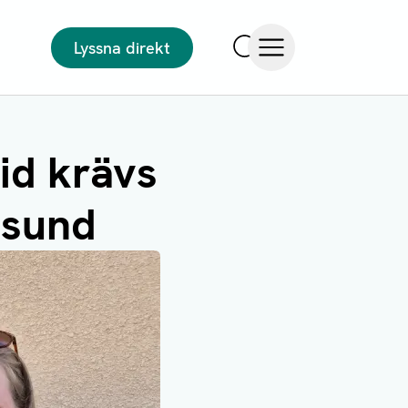
Lyssna direkt
Sök
Öppna meny
tid krävs
ösund