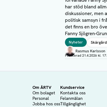
förvånade Fanny Sjö
har stöd bland allmä
diskussioner, men a
politisk samsyn i f
det finns en bro öv
Fanny Sjögren-Grun
Taggar
Nyheter
Skärgård
Författare
Rasmus Karlsson
Visa profil
Publicerad
21.4.2026 kl. 17
Om ÅRTV
Kundservice
Om bolaget
Kontakta oss
Personal
Felanmälan
Jobba hos oss
Tillgänglighet