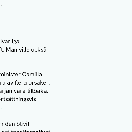
t.
lvarliga
t. Man ville också
minister Camilla
era av flera orsaker.
rjan vara tillbaka.
rtsättningsvis
n.
m den blivit