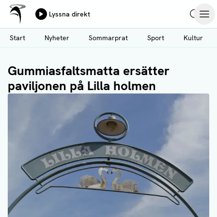
Ålands Radio & TV
Lyssna direkt
Hoppa
Sök
Öpp
till
Start
Nyheter
Sommarprat
Sport
Kultur
huvudinnehåll
Gummiasfaltsmatta ersätter
paviljonen på Lilla holmen