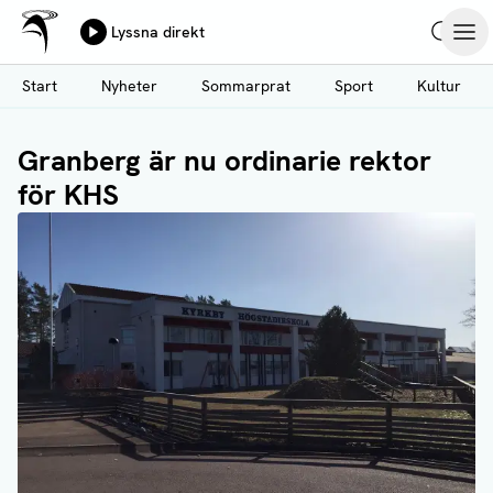
Ålands Radio & TV
Lyssna direkt
Hoppa
Sök
Öpp
till
Start
Nyheter
Sommarprat
Sport
Kultur
huvudinnehåll
Granberg är nu ordinarie rektor
för KHS