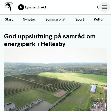
Ålands Radio & TV
Lyssna direkt
Hoppa
Sök
Öpp
till
Start
Nyheter
Sommarprat
Sport
Kultur
huvudinnehåll
God uppslutning på samråd om
energipark i Hellesby