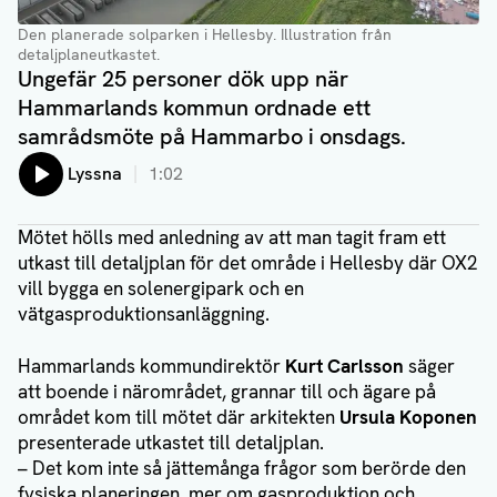
Den planerade solparken i Hellesby. Illustration från
detaljplaneutkastet.
Ungefär 25 personer dök upp när
Hammarlands kommun ordnade ett
samrådsmöte på Hammarbo i onsdags.
Lyssna
1:02
Mötet hölls med anledning av att man tagit fram ett
utkast till detaljplan för det område i Hellesby där OX2
vill bygga en solenergipark och en
vätgasproduktionsanläggning.
Hammarlands kommundirektör
Kurt Carlsson
säger
att boende i närområdet, grannar till och ägare på
området kom till mötet där arkitekten
Ursula Koponen
presenterade utkastet till detaljplan.
– Det kom inte så jättemånga frågor som berörde den
fysiska planeringen, mer om gasproduktion och