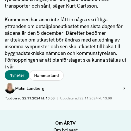
transporter och sånt, säger Kurt Carlsson.
Kommunen har ännu inte fått in några skriftliga
yttranden om detaljplaneutkastet men sista dagen för
sådana är den 5 december. Därefter bedömer
arkitekten om utkastet bör ändras med anledning av
inkomna synpunkter och sen ska utkastet tillbaka till
byggnadstekniska nämnden och kommunstyrelsen.
Förhoppningen är att planförslaget ska kunna ställas ut
i vår.
Taggar
Nyheter
Hammarland
Författare
Malin Lundberg
Visa profil
Publicerad
22.11.2024 kl. 10:58
|
Uppdaterad
22.11.2024 kl. 13:08
Om ÅRTV
Om bolaget