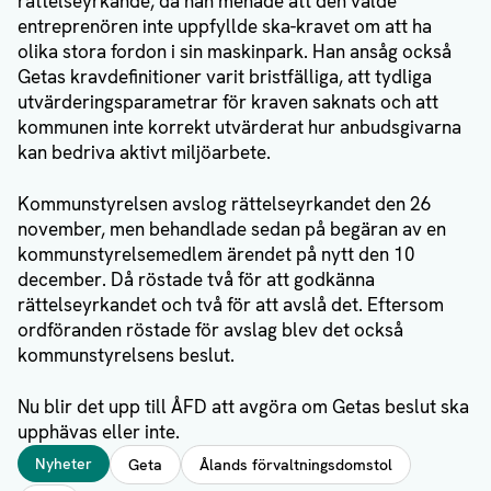
rättelseyrkande, då han menade att den valde
entreprenören inte uppfyllde ska-kravet om att ha
olika stora fordon i sin maskinpark. Han ansåg också
Getas kravdefinitioner varit bristfälliga, att tydliga
utvärderingsparametrar för kraven saknats och att
kommunen inte korrekt utvärderat hur anbudsgivarna
kan bedriva aktivt miljöarbete.
Kommunstyrelsen avslog rättelseyrkandet den 26
november, men behandlade sedan på begäran av en
kommunstyrelsemedlem ärendet på nytt den 10
december. Då röstade två för att godkänna
rättelseyrkandet och två för att avslå det. Eftersom
ordföranden röstade för avslag blev det också
kommunstyrelsens beslut.
Nu blir det upp till ÅFD att avgöra om Getas beslut ska
upphävas eller inte.
Taggar
Nyheter
Geta
Ålands förvaltningsdomstol