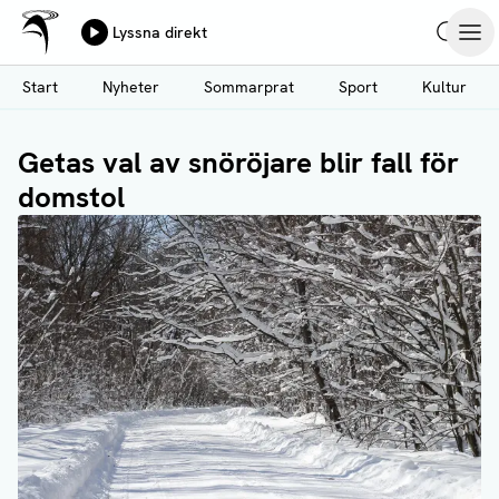
Ålands Radio & TV
Lyssna direkt
Hoppa
Sök
Öpp
till
Start
Nyheter
Sommarprat
Sport
Kultur
huvudinnehåll
Getas val av snöröjare blir fall för
domstol