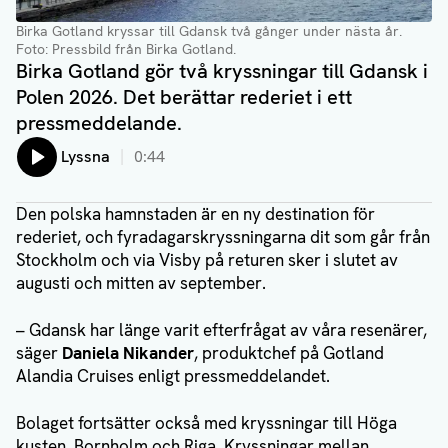
Birka Gotland kryssar till Gdansk två gånger under nästa år
.
Foto: Pressbild från Birka Gotland.
Birka Gotland gör två kryssningar till Gdansk i
Polen 2026. Det berättar rederiet i ett
pressmeddelande.
Lyssna
0:44
Den polska hamnstaden är en ny destination för
rederiet, och fyradagarskryssningarna dit som går från
Stockholm och via Visby på returen sker i slutet av
augusti och mitten av september.
– Gdansk har länge varit efterfrågat av våra resenärer,
säger
Daniela Nikander
, produktchef på Gotland
Alandia Cruises enligt pressmeddelandet.
Bolaget fortsätter också med kryssningar till Höga
kusten, Bornholm och Riga. Kryssningar mellan