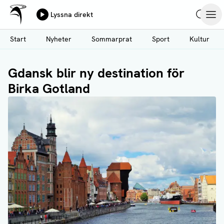
Ålands Radio & TV
Lyssna direkt
Hoppa
Sök
Öpp
till
Start
Nyheter
Sommarprat
Sport
Kultur
huvudinnehåll
Gdansk blir ny destination för
Birka Gotland