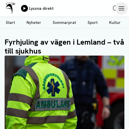
Ålands Radio & TV
Lyssna direkt
Hoppa
Sök
Öpp
till
Start
Nyheter
Sommarprat
Sport
Kultur
huvudinnehåll
Fyrhjuling av vägen i Lemland – två
till sjukhus