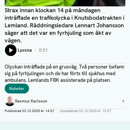
Strax innan klockan 14 på måndagen
inträffade en trafikolycka i Knutsbodatrakten i
Lemland. Räddningsledare Lennart Johansson
säger att det var en fyrhjuling som åkt av
vägen.
Lyssna
0:21
Olyckan inträffade på en grusväg. Två personer befann
sig på fyrhjulingen och de har förts till sjukhus med
ambulans. Lemlands FBK assisterade på platsen.
Taggar
Nyheter
Författare
Rasmus Karlsson
Visa profil
Publicerad
22.12.2025 kl. 14:27
|
Uppdaterad
23.12.2025 kl. 13:27