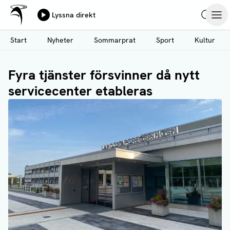
Ålands Radio & TV
Lyssna direkt
Hoppa
Sök
Öpp
till
Start
Nyheter
Sommarprat
Sport
Kultur
huvudinnehåll
Fyra tjänster försvinner då nytt
servicecenter etableras