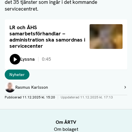
det 35 tjänster som ingår i det kommande
servicecentret.
Läs artikel
LR och ÅHS
samarbetsförhandlar –
administration ska samordnas i
servicecenter
Lyssna
0:45
Taggar
Nyheter
Författare
Rasmus Karlsson
Visa profil
Publicerad
11.12.2025 kl. 15:20
|
Uppdaterad
11.12.2025 kl. 17:13
Om ÅRTV
Om bolaget