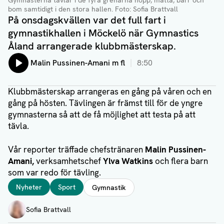
Gymnasterna tävlar i de fyra grenarna hopp, matta, barr och
bom samtidigt i den stora hallen
. Foto: Sofia Brattvall
På onsdagskvällen var det full fart i
gymnastikhallen i Möckelö när Gymnastics
Åland arrangerade klubbmästerskap.
Lyssna på:
Malin Pussinen-Amani m fl
8:50
Klubbmästerskap arrangeras en gång på våren och en
gång på hösten. Tävlingen är främst till för de yngre
gymnasterna så att de få möjlighet att testa på att
tävla.
Vår reporter träffade chefstränaren
Malin Pussinen-
Amani,
verksamhetschef
Ylva Watkins
och flera barn
som var redo för tävling.
Taggar
Nyheter
Sport
Gymnastik
Författare
Sofia Brattvall