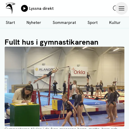
Ålands Radio & TV
Lyssna direkt
Hoppa
Sök
Öpp
till
Start
Nyheter
Sommarprat
Sport
Kultur
huvudinnehåll
Fullt hus i gymnastikarenan