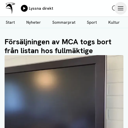
Ålands Radio & TV
Lyssna direkt
Hoppa
Sök
Öpp
till
Start
Nyheter
Sommarprat
Sport
Kultur
huvudinnehåll
Försäljningen av MCA togs bort
från listan hos fullmäktige