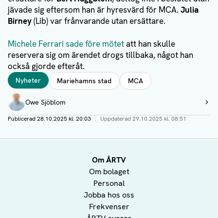
jävade sig eftersom han är hyresvärd för MCA.
Julia
Birney
(Lib) var frånvarande utan ersättare.
Michele Ferrari sade före mötet
att han skulle
reservera sig om ärendet drogs tillbaka, något han
också gjorde efteråt.
Taggar
Nyheter
Mariehamns stad
MCA
Författare
Owe Sjöblom
Visa profil
Publicerad
28.10.2025 kl. 20:03
|
Uppdaterad
29.10.2025 kl. 08:51
Om ÅRTV
Om bolaget
Personal
Jobba hos oss
Frekvenser