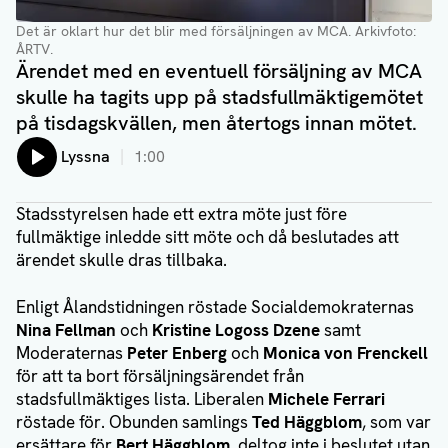
Det är oklart hur det blir med försäljningen av MCA.
Arkivfoto:
ÅRTV.
Ärendet med en eventuell försäljning av MCA
skulle ha tagits upp på stadsfullmäktigemötet
på tisdagskvällen, men återtogs innan mötet.
Lyssna
1:00
Stadsstyrelsen hade ett extra möte just före
fullmäktige inledde sitt möte och då beslutades att
ärendet skulle dras tillbaka.
Enligt Ålandstidningen röstade Socialdemokraternas
Nina Fellman
och
Kristine Logoss Dzene
samt
Moderaternas
Peter Enberg
och
Monica von Frenckell
för att ta bort försäljningsärendet från
stadsfullmäktiges lista. Liberalen
Michele Ferrari
röstade för. Obunden samlings
Ted Häggblom
, som var
ersättare för
Bert Häggblom
, deltog inte i beslutet utan