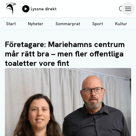
Ålands Radio & TV
Lyssna direkt
Hoppa
Sök
Öpp
till
Start
Nyheter
Sommarprat
Sport
Kultur
huvudinnehåll
Företagare: Mariehamns centrum
mår rätt bra – men fler offentliga
toaletter vore fint