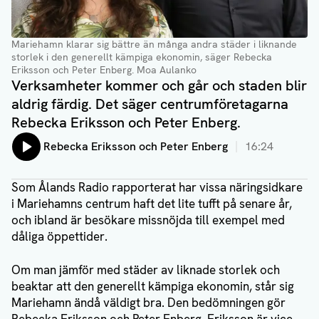
Mariehamn klarar sig bättre än många andra städer i liknande
storlek i den generellt kämpiga ekonomin, säger Rebecka
Eriksson och Peter Enberg
. Moa Aulanko
Verksamheter kommer och går och staden blir
aldrig färdig. Det säger centrumföretagarna
Rebecka Eriksson och Peter Enberg.
Lyssna på:
Rebecka Eriksson och Peter Enberg
16:24
Som Ålands Radio rapporterat har vissa näringsidkare
i Mariehamns centrum haft det lite tufft på senare år,
och ibland är besökare missnöjda till exempel med
dåliga öppettider.
Om man jämför med städer av liknade storlek och
beaktar att den generellt kämpiga ekonomin, står sig
Mariehamn ändå väldigt bra. Den bedömningen gör