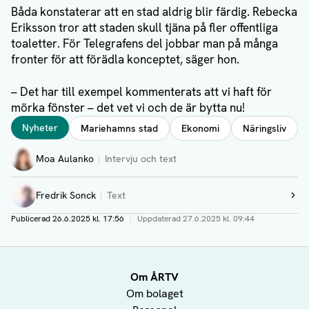
Båda konstaterar att en stad aldrig blir färdig. Rebecka
Eriksson tror att staden skull tjäna på fler offentliga
toaletter. För Telegrafens del jobbar man på många
fronter för att förädla konceptet, säger hon.
– Det har till exempel kommenterats att vi haft för
mörka fönster – det vet vi och de är bytta nu!
Taggar
Nyheter
Mariehamns stad
Ekonomi
Näringsliv
Författare
Moa Aulanko
Intervju och text
Fredrik Sonck
Text
Visa profil
Publicerad
26.6.2025 kl. 17:56
|
Uppdaterad
27.6.2025 kl. 09:44
Om ÅRTV
Om bolaget