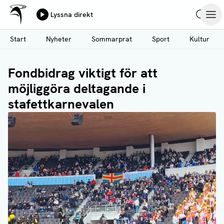
Ålands Radio & TV
Lyssna direkt
Hoppa
Sök
Öpp
till
Start
Nyheter
Sommarprat
Sport
Kultur
huvudinnehåll
Fondbidrag viktigt för att
möjliggöra deltagande i
stafettkarnevalen