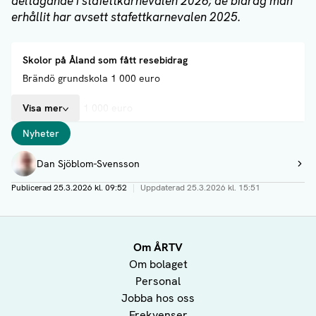
deltagande i stafettkarnevalen 2026; de bidrag man
erhållit har avsett stafettkarnevalen 2025.
Skolor på Åland som fått resebidrag
Brändö grundskola 1 000 euro
Visa mer
Eckerö skola 1 000 euro
Taggar
Nyheter
Föglö grundskola 1 000 euro
Författare
Dan Sjöblom-Svensson
Godby högstadieskola 2 000 euro
Visa profil
Publicerad
25.3.2026 kl. 09:52
|
Uppdaterad
25.3.2026 kl. 15:51
Kyrkby högstadieskola 2 000 euro
Källbo skola 2 000 euro
Om ÅRTV
Strandnäs skola 2 000 euro
Om bolaget
Personal
Vikingaåsens skola 2 000 euro
Jobba hos oss
Frekvenser
Ytternäs skola 2 000 euro