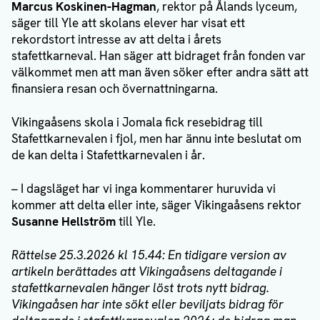
Marcus Koskinen-Hagman
, rektor på Ålands lyceum,
säger till Yle att skolans elever har visat ett
rekordstort intresse av att delta i årets
stafettkarneval. Han säger att bidraget från fonden var
välkommet men att man även söker efter andra sätt att
finansiera resan och övernattningarna.
Vikingaåsens skola i Jomala fick resebidrag till
Stafettkarnevalen i fjol, men har ännu inte beslutat om
de kan delta i Stafettkarnevalen i år.
– I dagsläget har vi inga kommentarer huruvida vi
kommer att delta eller inte, säger Vikingaåsens rektor
Susanne Hellström
till Yle.
Rättelse 25.3.2026 kl 15.44: En tidigare version av
artikeln berättades att Vikingaåsens deltagande i
stafettkarnevalen hänger löst trots nytt bidrag.
Vikingaåsen har inte sökt eller beviljats bidrag för