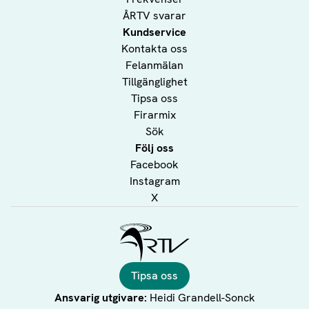
ÅRTV svarar
Ålands lyceum 2 000 euro
Kundservice
Kontakta oss
Övernäs högstadieskola 2 000 euro
Felanmälan
Tillgänglighet
Övernäs skola 2 000 euro
Tipsa oss
Firarmix
Sök
Följ oss
Facebook
Instagram
X
Ålands Radio & TV
Tipsa oss
Ansvarig utgivare:
Heidi Grandell-Sonck