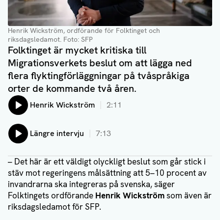
Henrik Wickström, ordförande för Folktinget och
riksdagsledamot.
Foto: SFP
Folktinget är mycket kritiska till
Migrationsverkets beslut om att lägga ned
flera flyktingförläggningar på tvåspråkiga
orter de kommande två åren.
Lyssna på:
Henrik Wickström
2:11
Lyssna på:
Längre intervju
7:13
– Det här är ett väldigt olyckligt beslut som går stick i
stäv mot regeringens målsättning att 5–10 procent av
invandrarna ska integreras på svenska, säger
Folktingets ordförande
Henrik Wickström
som även är
riksdagsledamot för SFP.