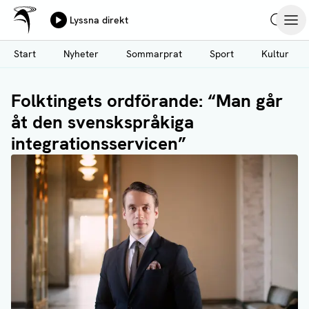
Ålands Radio & TV
Lyssna direkt
Hoppa
Sök
Öpp
till
Start
Nyheter
Sommarprat
Sport
Kultur
huvudinnehåll
Folktingets ordförande: “Man går
åt den svenskspråkiga
integrationsservicen”